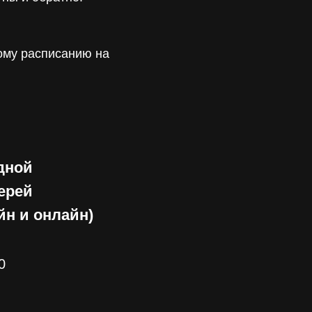
ому расписанию на
дной
ерей
йн и онлайн)
0