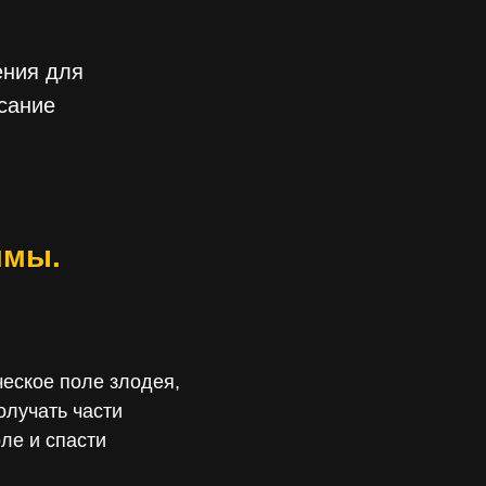
ения для
сание
ммы.
ческое поле злодея,
олучать части
ле и спасти