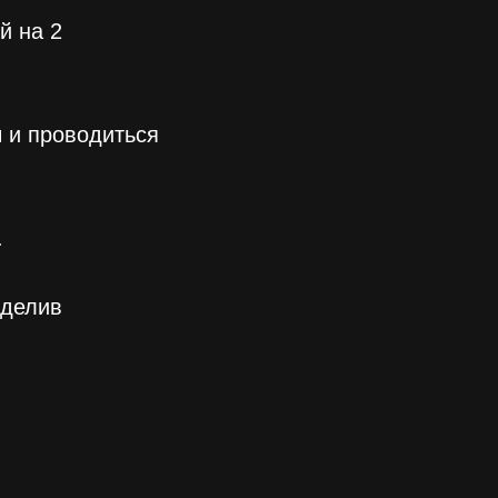
й на 2
 и проводиться
.
зделив