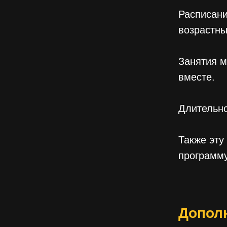
Расписани
возрастных
Занятия м
вместе.
Длительно
Также эту
программу
Допол