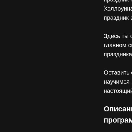
Хэллоуина
праздник 
Здесь ты 
главном с
праздника
Оставить 
научимся 
настоящий
Описан
програ