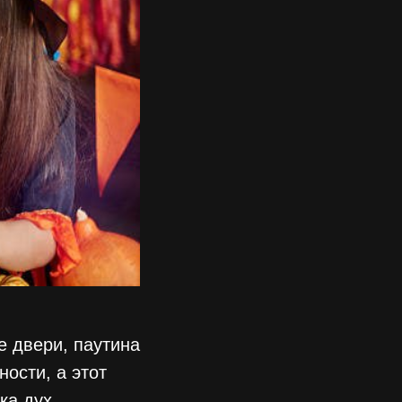
е двери, паутина
ности, а этот
ка дух