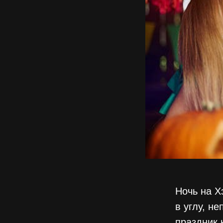
Ночь на Х
в углу, н
праздник 