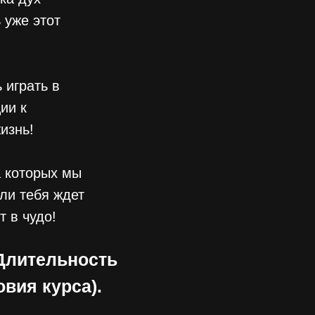
 уже этот
 играть в
ии к
изнь!
а которых мы
ли тебя ждет
т в чудо!
Длительность
вия курса).