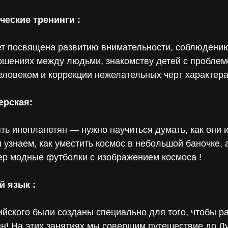
ческие тренинги :
ет посвящена развитию внимательности, соблюдени
ошениях между людьми, знакомству детей с пробле
еловеком и коррекции нежелательных черт характера
ерская:
ть инопланетян — нужно научиться думать, как они и
ы узнаем, как уместить космос в небольшой баночке, 
ер модные футболки с изображением космоса !
й язык :
ийского были созданы специально для того, чтобы 
н! На этих занятиях мы совершим путешествие до Лу