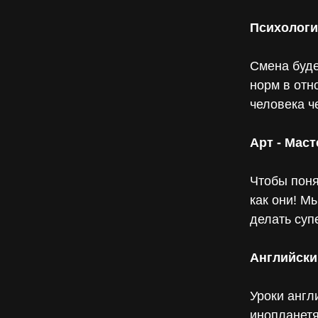
Психологи
Смена буд
норм в отн
человека ч
Арт - Маст
Чтобы поня
как они! М
делать суп
Английски
Уроки англ
инопланетя