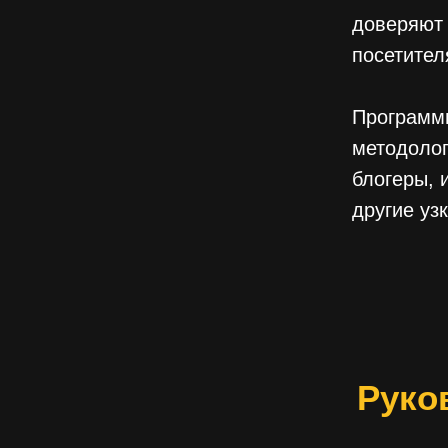
доверяют 
посетител
Программы
методолог
блогеры, 
другие уз
Руко