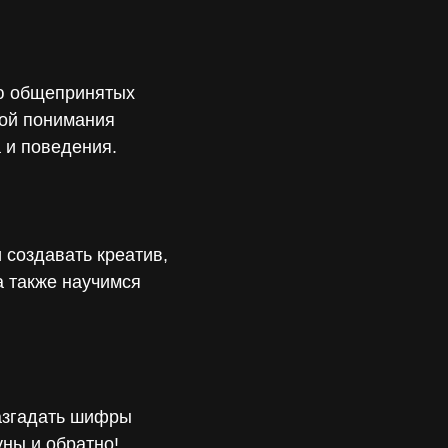
ю общепринятых
мой понимания
 и поведения.
 создавать креатив,
а также научимся
разгадать шифры
ны и обратно!