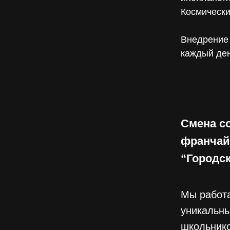
Космически
Внедрение
каждый ден
Смена с
франчай
“Городс
Мы работа
уникальн
школьнико