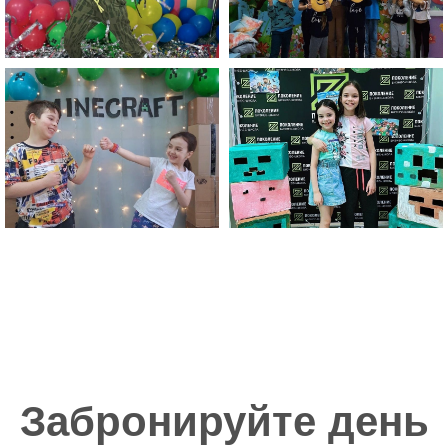
развлечения
Английский
язык
Экскурсии
и
прогулки
Новые
друзья
и эмоции
Творчество
,