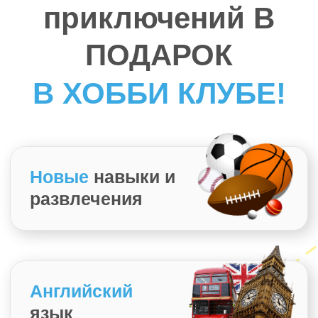
квесты
и
спорт
ивные
мероприятия
Пятиразовое
питание
Просто идеальные каникулы для детей от
7 до 12 лет
Бронируйте скорее
день приключений