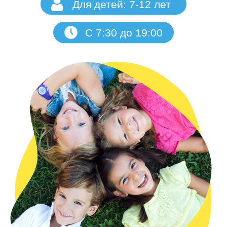
Новые друзья
и эмоции
15 навыков
за 5 дней
Экскурсии и прогулки
Английский
каждый день
Пятиразовое питание