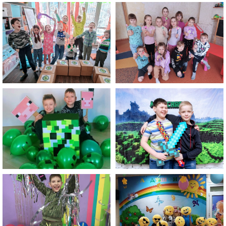
Забронируйте день
приключений В
ПОДАРОК
В ХОББИ КЛУБЕ!
Новые
навыки и