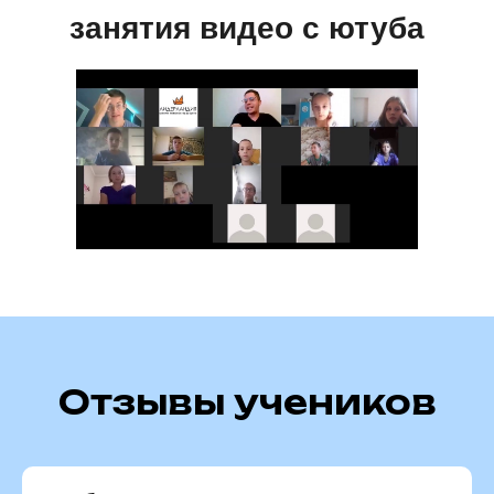
Каждый дополнительный
занятия видео с ютуба
интенсив: 0р
Отзывы учеников