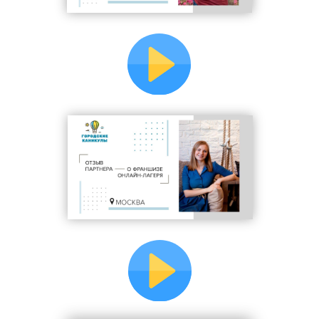
вакансия
вопросы для собеседований
(2 этапа)
критерии отбора
тестовые задачи
обучение
аттестация
адаптация
документы
Базы
1) одобренных
2) обученных
3) опытных спикеров и
модераторов, с которыми
можно сотрудничать.
Доступ в закрытый чат
партнеров, обмен опытом с