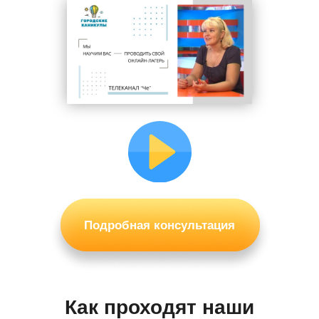
Вашими коллегами из других
городов и стран СНГ
Возможность найти партнера
в свой бизнес среди коллег.
Поддержка от юриста по
любому вопросу
Возможность тестировать
свои гипотезы и проекты с
помощью средств,
сотрудников и мощностей УК.
Подробная консультация
Личная работа с менторами -
основателями сети на
регулярных скайп обучениях.
Как проходят наши